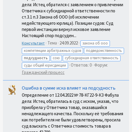
дела: Истец обратился с заявлением о привлечении
Ответчика к субсидиарной ответственности по
ст.3.1 п.3 Закона об ООО (об исключении
недействующего юрлица). Позиции судов: Суд
первой инстанции вернул исковое заявление
Настоящий спор подсуден...
Тема
24.09.2022
Консультант
закона об ооо
компетенции арбитражных судов
подведомственность
подсудность
сою
субсидиарная ответственность
Ответов: 0
Форум:
суды общей юрисдикции
Гражданский процесс
Ошибка в сумме иска влияет на подсудность
Определение от 12.04.2022 № 78-КГ22-9-КЗ Фабула
дела: Истец обратилась в суд с иском, указав, что
приобрела у Ответчика товар, оказавшийся
ненадлежащего качества. Поскольку её требования
как потребителя не были удовлетворены, просила
суд взыскать с Ответчика стоимость товара в