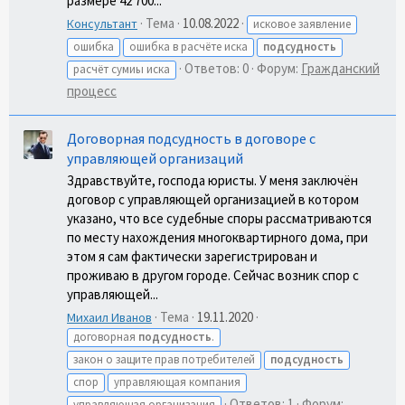
размере 42 700...
Тема
10.08.2022
Консультант
исковое заявление
ошибка
ошибка в расчёте иска
подсудность
Ответов: 0
Форум:
Гражданский
расчёт сумиы иска
процесс
Договорная подсудность в договоре с
управляющей организаций
Здравствуйте, господа юристы. У меня заключён
договор с управляющей организацией в котором
указано, что все судебные споры рассматриваются
по месту нахождения многоквартирного дома, при
этом я сам фактически зарегистрирован и
проживаю в другом городе. Сейчас возник спор с
управляющей...
Тема
19.11.2020
Михаил Иванов
договорная
подсудность
.
закон о защите прав потребителей
подсудность
спор
управляющая компания
Ответов: 1
Форум:
управляющая организация