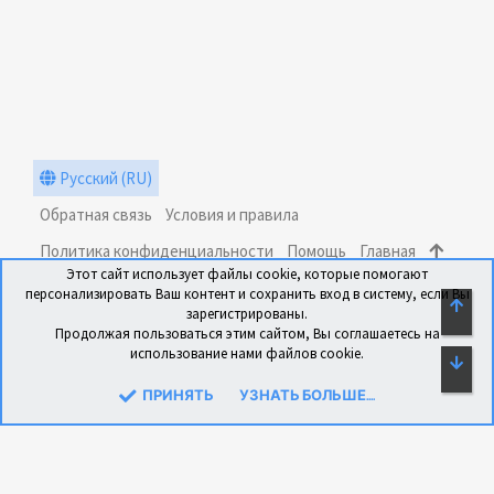
Русский (RU)
Обратная связь
Условия и правила
Политика конфиденциальности
Помощь
Главная
Этот сайт использует файлы cookie, которые помогают
R
персонализировать Ваш контент и сохранить вход в систему, если Вы
S
СВЕ
зарегистрированы.
S
Продолжая пользоваться этим сайтом, Вы соглашаетесь на
использование нами файлов cookie.
СН
®
Community platform by XenForo
© 2010-2024 XenForo Ltd.
Перевод: xen-foro.com.ua
ПРИНЯТЬ
УЗНАТЬ БОЛЬШЕ....