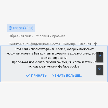
Русский (RU)
Обратная связь
Условия и правила
Политика конфиденциальности
Помощь
Главная
Этот сайт использует файлы cookie, которые помогают
R
персонализировать Ваш контент и сохранить вход в систему, если Вы
S
СВЕ
зарегистрированы.
S
Продолжая пользоваться этим сайтом, Вы соглашаетесь на
использование нами файлов cookie.
СН
®
Community platform by XenForo
© 2010-2024 XenForo Ltd.
Перевод: xen-foro.com.ua
ПРИНЯТЬ
УЗНАТЬ БОЛЬШЕ....