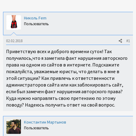
ы
а
н
Николь Fem
и
Пользователь
я
02.02.2018
#1
Приветствую всех и доброго времени суток! Так
получилось,что я заметила факт нарушения авторского
права на одном из сайтов в интернете. Подскажите
пожалуйста, уважаемые юристы, что делать в мне в
этой ситуации? Как привлечь к ответственности
администраторов сайта или как заблокировать сайт,
если был замечен факт нарушения авторского права?
Куда нужно направлять свою претензию по этому
поводу? Надеюсь получить ответ на свой вопрос.
Константин Мартынов
Пользователь