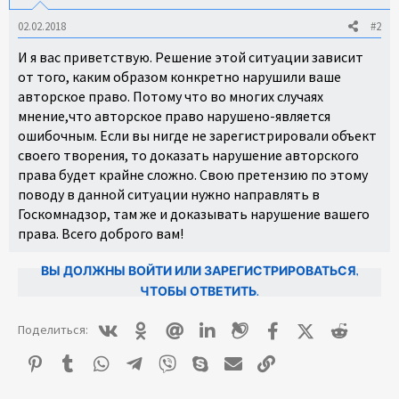
02.02.2018
#2
И я вас приветствую. Решение этой ситуации зависит
от того, каким образом конкретно нарушили ваше
авторское право. Потому что во многих случаях
мнение,что авторское право нарушено-является
ошибочным. Если вы нигде не зарегистрировали объект
своего творения, то доказать нарушение авторского
права будет крайне сложно. Свою претензию по этому
поводу в данной ситуации нужно направлять в
Госкомнадзор, там же и доказывать нарушение вашего
права. Всего доброго вам!
ВЫ ДОЛЖНЫ ВОЙТИ ИЛИ ЗАРЕГИСТРИРОВАТЬСЯ,
ЧТОБЫ ОТВЕТИТЬ.
Вконтакте
Одноклассники
Mail.ru
Linkedin
Livejournal
Facebook
X (Twitter)
Reddit
Поделиться:
Pinterest
Tumblr
WhatsApp
Telegram
Viber
Skype
E-mail
Ссылка