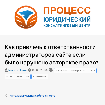
Как привлечь к ответственности
администраторов сайта,если
было нарушено авторское право?
А
Д
Т
02.02.2018
Николь Fem
нарушение авторского права
в
а
е
ответственность
претензия
т
т
г
о
а
и
р
с
т
о
Интеллектуальная собственность
е
з
м
д