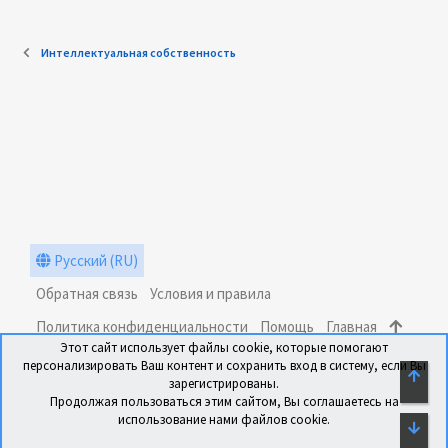
Интеллектуальная собственность
Русский (RU)
Обратная связь
Условия и правила
Политика конфиденциальности
Помощь
Главная
Этот сайт использует файлы cookie, которые помогают
R
персонализировать Ваш контент и сохранить вход в систему, если Вы
S
СВЕ
зарегистрированы.
S
Продолжая пользоваться этим сайтом, Вы соглашаетесь на
использование нами файлов cookie.
СН
®
Community platform by XenForo
© 2010-2024 XenForo Ltd.