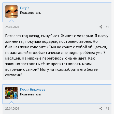
ы
а
FuryD
н
Пользователь
и
я
25.04.2026
#1
Развелся год назад, сыну 9 лет. Живет с матерью. Я плачу
алименты, покупаю подарки, постоянно звоню. Но
бывшая жена говорит: «Сын не хочет с тобой общаться,
не заставляй его». Фактически я не видел ребёнка уже 7
месяцев. На мирные переговоры она не идёт. Как
законно заставить её не препятствовать моим
встречам с сыном? Могу ли я сам забрать его без её
согласия?
Костя Николаев
Пользователь
25.04.2026
#2