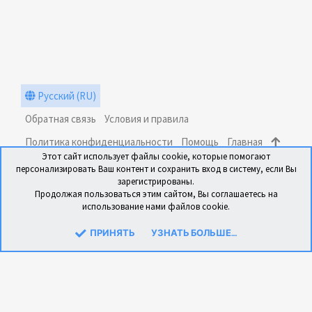
Русский (RU)
Обратная связь
Условия и правила
Политика конфиденциальности
Помощь
Главная
Этот сайт использует файлы cookie, которые помогают
R
персонализировать Ваш контент и сохранить вход в систему, если Вы
S
зарегистрированы.
S
Продолжая пользоваться этим сайтом, Вы соглашаетесь на
использование нами файлов cookie.
®
Community platform by XenForo
© 2010-2024 XenForo Ltd.
Перевод: xen-foro.com.ua
ПРИНЯТЬ
УЗНАТЬ БОЛЬШЕ....