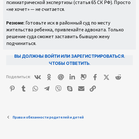
психиатрической экспертизы (статья 65 СК РФ). Просто
«не хочет» — не считается.
Резюме:
Готовьте иск в районный суд по месту
жительства ребенка, привлекайте адвоката. Только
решение суда сможет заставить бывшую жену
подчиниться.
ВЫ ДОЛЖНЫ ВОЙТИ ИЛИ ЗАРЕГИСТРИРОВАТЬСЯ,
ЧТОБЫ ОТВЕТИТЬ.
Вконтакте
Одноклассники
Mail.ru
Linkedin
Livejournal
Facebook
X (Twitter)
Reddit
Поделиться:
Pinterest
Tumblr
WhatsApp
Telegram
Viber
Skype
E-mail
Ссылка
Права и обязанности родителей и детей