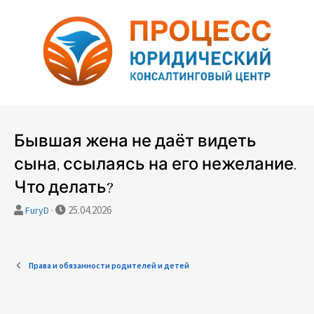
Бывшая жена не даёт видеть
сына, ссылаясь на его нежелание.
Что делать?
А
Д
25.04.2026
FuryD
в
а
т
т
о
а
Права и обязанности родителей и детей
р
с
т
о
е
з
м
д