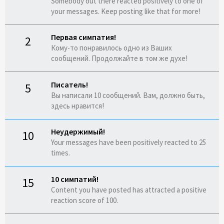
Somebody out there reacted positively to one of
your messages. Keep posting like that for more!
Первая симпатия!
2
Кому-то понравилось одно из Ваших
сообщений. Продолжайте в том же духе!
Писатель!
5
Вы написали 10 сообщений. Вам, должно быть,
здесь нравится!
Неудержимый!
10
Your messages have been positively reacted to 25
times.
10 симпатий!
15
Content you have posted has attracted a positive
reaction score of 100.