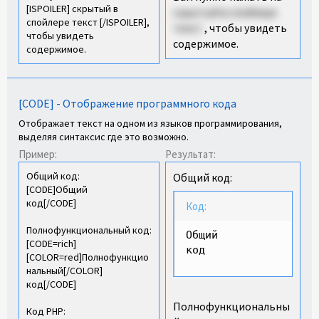
[ISPOILER] скрытый в
скрытый в спойлере
спойлере текст [/ISPOILER],
текст
, чтобы увидеть
чтобы увидеть
содержимое.
содержимое.
[CODE] - Отображение программного кода
Отображает текст на одном из языков программирования,
выделяя синтаксис где это возможно.
Пример:
Результат:
Общий код:
Общий код:
[CODE]Общий
код[/CODE]
Код:
Полнофункциональный код:
Общий 

[CODE=rich]
код
[COLOR=red]Полнофункцио
нальный[/COLOR]
код[/CODE]
Полнофункциональны
Код PHP: