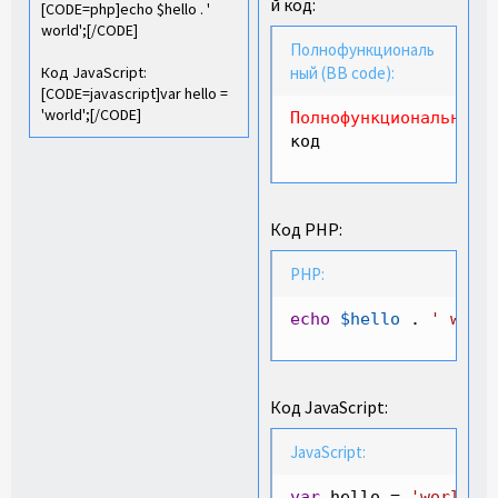
й код:
[CODE=php]echo $hello . '
world';[/CODE]
Полнофункциональ
Код JavaScript:
ный (BB code):
[CODE=javascript]var hello =
'world';[/CODE]
Полнофункциональный
код
Код PHP:
PHP:
echo
$hello
.
' worl
Код JavaScript:
JavaScript:
var
 hello 
=
'world'
;