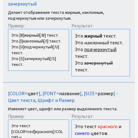
зачеркнутый
Делает отображение текста жирным, наклонным,
подчеркнутым или зачеркнутым.
Пример:
Результат:
Это [B]жирный[/B] текст.
Это
жирный
текст.
Это [I]наклонный[/I] текст.
Это
наклонный
текст.
Это [U]подчеркнутый[/U]
Это
подчеркнутый
текст.
текст.
Это [S]зачеркнутый[/S]
Это
зачеркнутый
текст.
текст.
[COLOR=
цвет
], [FONT=
название
], [SIZE=
размер
] -
Цвет текста, Шрифт и Размер
Изменяет цвет, шрифт или размер выделенного текста.
Пример:
Результат:
Это текст
Это текст
красного
и
[COLOR=red]красного[/COL
синего
цветов.
OR] и