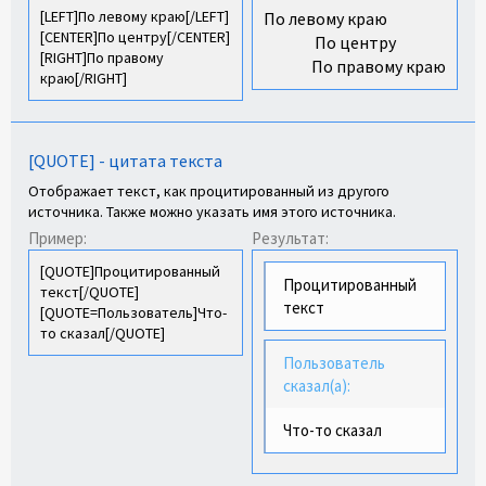
[LEFT]По левому краю[/LEFT]
По левому краю​
[CENTER]По центру[/CENTER]
По центру​
[RIGHT]По правому
По правому краю​
краю[/RIGHT]
[QUOTE] - цитата текста
Отображает текст, как процитированный из другого
источника. Также можно указать имя этого источника.
Пример:
Результат:
[QUOTE]Процитированный
Процитированный
текст[/QUOTE]
текст
[QUOTE=Пользователь]Что-
то сказал[/QUOTE]
Пользователь
сказал(а):
Что-то сказал