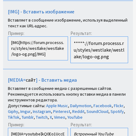
[IMG] - Вставить изображение
Вставляет в сообщение изображение, используя выделенный
текст как URL-адрес.
Пример:
Результат:
[IMG]https://forum.processs.
*****://forum.processs.r
ru/styles/westlake/westlake
u/styles/westlake/westl
/logo-og.png[/IMG]
ake/logo-og.png
[MEDIA=
сайт
] - Вставить медиа
Вставляет в сообщение медиа с разрешенных сайтов.
Рекомендуется использовать кнопку вставки медиа в панели
инструментов редактора.
Допустимые сайты:
Apple Music
,
Dailymotion
,
Facebook
,
Flickr
,
Giphy
,
Imgur
,
Instagram
,
Pinterest
,
Reddit
,
SoundCloud
,
Spotify
,
TikTok
,
Tumblr
,
Twitch
,
X
,
Vimeo
,
YouTube
Пример:
Результат:
[MEDIA=youtube]kQ0Eo1UccE
Встроенный YouTube