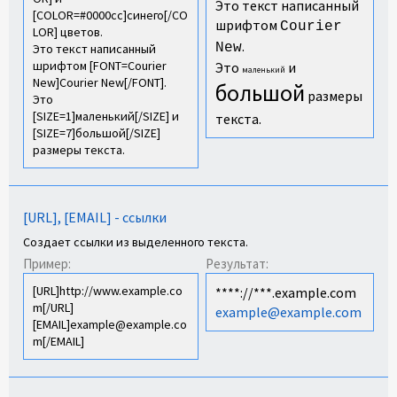
Это текст написанный
[COLOR=#0000cc]синего[/CO
шрифтом
Courier
LOR] цветов.
.
New
Это текст написанный
шрифтом [FONT=Courier
Это
и
маленький
New]Courier New[/FONT].
большой
размеры
Это
[SIZE=1]маленький[/SIZE] и
текста.
[SIZE=7]большой[/SIZE]
размеры текста.
[URL], [EMAIL] - ссылки
Создает ссылки из выделенного текста.
Пример:
Результат:
[URL]http://www.example.co
****://***.example.com
m[/URL]
example@example.com
[EMAIL]example@example.co
m[/EMAIL]