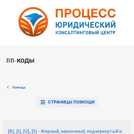
BB-коды
Помощь
СТРАНИЦЫ ПОМОЩИ
[B], [I], [U], [S] - Жирный, наклонный, подчеркнутый и