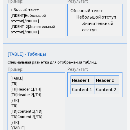
Пример:
Результат:
Обычный текст
Обычный текст
[INDENT]Небольшой
Небольшой отступ​
отступ[/INDENT]
Значительный
[INDENT=2]Значительный
отступ​
отступ[/INDENT]
[TABLE] - Таблицы
Специальная разметка для отображения таблиц.
Пример:
Результат:
[TABLE]
Header 1
Header 2
[TR]
[TH]Header 1[/TH]
Content 1
Content 2
[TH]Header 2[/TH]
[/TR]
[TR]
[TD]Content 1[/TD]
[TD]Content 2[/TD]
[/TR]
[/TABLE]