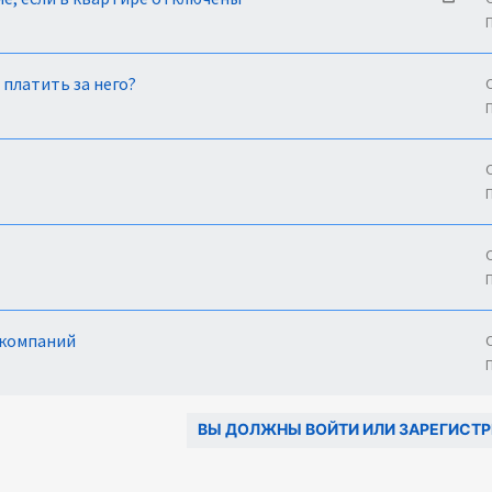
е
р
е
н
 платить за него?
а
п
р
а
в
л
е
н
и
е
 компаний
ВЫ ДОЛЖНЫ ВОЙТИ ИЛИ ЗАРЕГИСТР