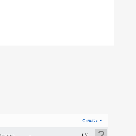
Фильтры
Н/Д
Ответов
–