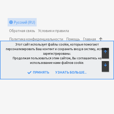
Русский (RU)
Обратная связь
Условия и правила
Политика конфиденциальности
Помощь
Главная
Этот сайт использует файлы cookie, которые помогают
R
персонализировать Ваш контент и сохранить вход в систему, если Вы
S
СВЕ
зарегистрированы.
S
Продолжая пользоваться этим сайтом, Вы соглашаетесь на
использование нами файлов cookie.
СН
®
Community platform by XenForo
© 2010-2024 XenForo Ltd.
Перевод: xen-foro.com.ua
ПРИНЯТЬ
УЗНАТЬ БОЛЬШЕ....