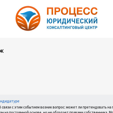
сж
андидатуре
связи с этим событием возник вопрос: может ли претендовать на 
 на постоянной основе, но не обладает правами собственника. М