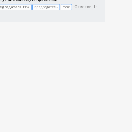
Ответов: 1
едседателя
тсж
председатель
тсж