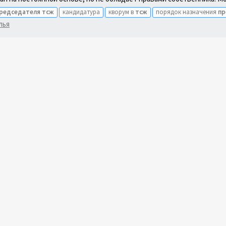
редседателя
тсж
кандидатура
кворум в
тсж
порядок назначения
пр
лья