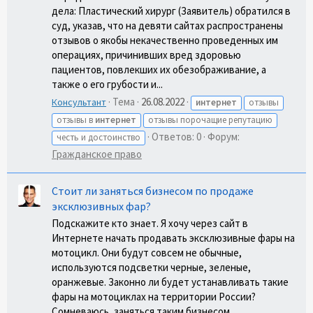
дела: Пластический хирург (Заявитель) обратился в
суд, указав, что на девяти сайтах распространены
отзывов о якобы некачественно проведенных им
операциях, причинивших вред здоровью
пациентов, повлекших их обезображивание, а
также о его грубости и...
Тема
26.08.2022
Консультант
интернет
отзывы
отзывы в
интернет
отзывы порочащие репутацию
Ответов: 0
Форум:
честь и достоинство
Гражданское право
Стоит ли заняться бизнесом по продаже
эксклюзивных фар?
Подскажите кто знает. Я хочу через сайт в
Интернете начать продавать эксклюзивные фары на
мотоцикл. Они будут совсем не обычные,
используются подсветки черные, зеленые,
оранжевые. Законно ли будет устанавливать такие
фары на мотоциклах на территории России?
Сомневаюсь, заняться таким бизнесом...