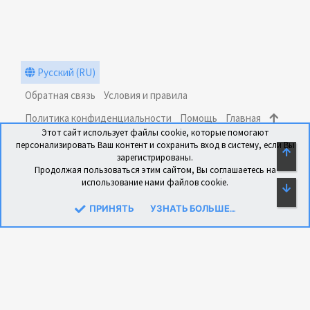
Русский (RU)
Обратная связь
Условия и правила
Политика конфиденциальности
Помощь
Главная
Этот сайт использует файлы cookie, которые помогают
R
персонализировать Ваш контент и сохранить вход в систему, если Вы
S
СВЕ
зарегистрированы.
S
Продолжая пользоваться этим сайтом, Вы соглашаетесь на
использование нами файлов cookie.
СН
®
Community platform by XenForo
© 2010-2024 XenForo Ltd.
Перевод: xen-foro.com.ua
ПРИНЯТЬ
УЗНАТЬ БОЛЬШЕ....