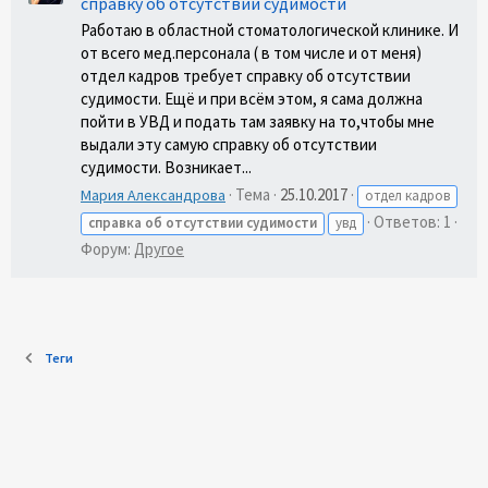
справку об отсутствии судимости
Работаю в областной стоматологической клинике. И
от всего мед.персонала ( в том числе и от меня)
отдел кадров требует справку об отсутствии
судимости. Ещё и при всём этом, я сама должна
пойти в УВД и подать там заявку на то,чтобы мне
выдали эту самую справку об отсутствии
судимости. Возникает...
Тема
25.10.2017
Мария Александрова
отдел кадров
Ответов: 1
справка
об
отсутствии
судимости
увд
Форум:
Другое
Теги