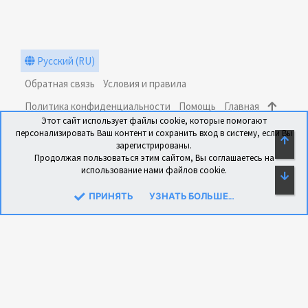
Русский (RU)
Обратная связь
Условия и правила
Политика конфиденциальности
Помощь
Главная
Этот сайт использует файлы cookie, которые помогают
R
персонализировать Ваш контент и сохранить вход в систему, если Вы
S
СВЕ
зарегистрированы.
S
Продолжая пользоваться этим сайтом, Вы соглашаетесь на
использование нами файлов cookie.
СН
®
Community platform by XenForo
© 2010-2024 XenForo Ltd.
Перевод: xen-foro.com.ua
ПРИНЯТЬ
УЗНАТЬ БОЛЬШЕ....