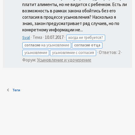
платит алименты, но не видится с ребенком. Есть ли
возможность в рамках закона обойтись без его
согласия в процессе усыновления? Насколько я
знаю, закон предусматривает ряд случаев, но по
конкретному информации не...
Тема
10.07.2017
Sval
когда не требуется?
согласие
на усыновление
согласие
отца
Ответов: 2
усыновление
усыновление с согласия
Форум:
Усыновление и удочерение
Теги