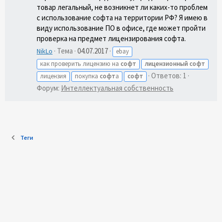
товар легальный, не возникнет ли каких-то проблем
с использование софта на территории РФ? Я имею в
виду использование ПО в офисе, где может пройти
проверка на предмет лицензирования софта.
Тема
04.07.2017
NikLo
ebay
как проверить лицензию на
софт
лицензионный
софт
Ответов: 1
лицензия
покупка
софт
а
софт
Форум:
Интеллектуальная собственность
Теги