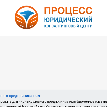
ьного предпринимателя
ировать для индивидуального предпринимателя фирменное названи
ы документы? На всякий случай поясню, я говорю о коммерческом на