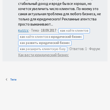
стабильный доход и вроде бы все хорошо, но
хочется увеличить число клиентов. По-моему это
самая актуальная проблема для любого бизнеса, не
только для юридического! Рекламные агентства
просто выманивают...
Тема
18.09.2017
KoSS.V.
как
найти клиентов
как
найти клиентов в
юридический
бизнес
как
развить
юридический
бизнес
Ответов: 1
Форум:
как
расширить клиентскую базу
Как вести юридический бизнес
Теги