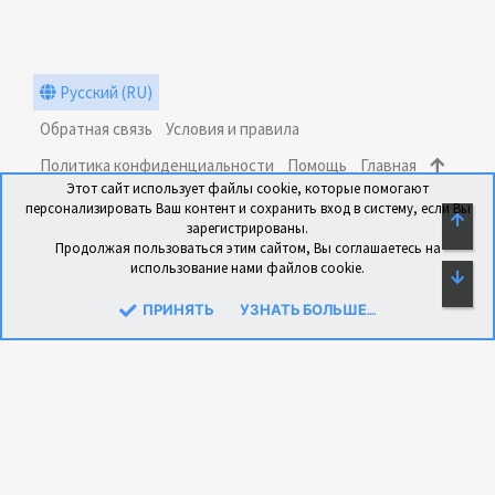
Русский (RU)
Обратная связь
Условия и правила
Политика конфиденциальности
Помощь
Главная
Этот сайт использует файлы cookie, которые помогают
R
персонализировать Ваш контент и сохранить вход в систему, если Вы
S
СВЕ
зарегистрированы.
S
Продолжая пользоваться этим сайтом, Вы соглашаетесь на
использование нами файлов cookie.
СН
®
Community platform by XenForo
© 2010-2024 XenForo Ltd.
Перевод: xen-foro.com.ua
ПРИНЯТЬ
УЗНАТЬ БОЛЬШЕ....