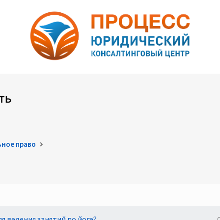
ть
ьное право
я ведения занятий по йоге?