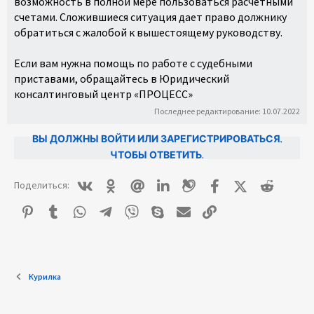
возможность в полной мере пользоваться расчетными
счетами. Сложившиеся ситуация дает право должнику
обратиться с жалобой к вышестоящему руководству.
Если вам нужна помощь по работе с судебными
приставами, обращайтесь в Юридический
консалтинговый центр «ПРОЦЕСС»
Последнее редактирование:
10.07.2022
ВЫ ДОЛЖНЫ ВОЙТИ ИЛИ ЗАРЕГИСТРИРОВАТЬСЯ,
ЧТОБЫ ОТВЕТИТЬ.
Вконтакте
Одноклассники
Mail.ru
Linkedin
Livejournal
Facebook
X (Twitter)
Reddit
Поделиться:
Pinterest
Tumblr
WhatsApp
Telegram
Viber
Skype
E-mail
Ссылка
Курилка