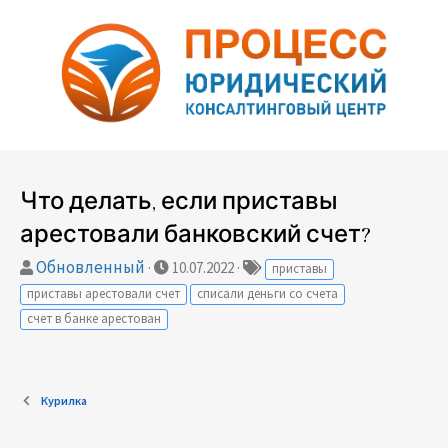
Что делать, если приставы
арестовали банковский счет?
А
Обновленный
Д
Т
10.07.2022
приставы
в
а
е
приставы арестовали счет
списали деньги со счета
т
т
г
счет в банке арестован
о
а
и
р
с
т
о
е
з
Курилка
м
д
ы
а