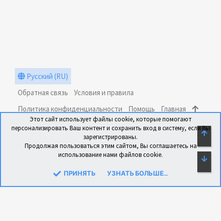
Русский (RU)
Обратная связь
Условия и правила
Политика конфиденциальности
Помощь
Главная
Этот сайт использует файлы cookie, которые помогают
R
персонализировать Ваш контент и сохранить вход в систему, если Вы
S
СВЕ
зарегистрированы.
S
Продолжая пользоваться этим сайтом, Вы соглашаетесь на
использование нами файлов cookie.
СН
®
Community platform by XenForo
© 2010-2024 XenForo Ltd.
Перевод: xen-foro.com.ua
ПРИНЯТЬ
УЗНАТЬ БОЛЬШЕ....