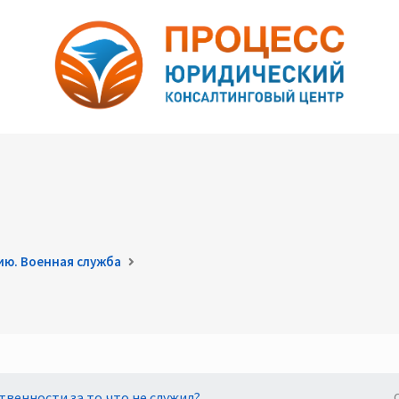
ию. Военная служба
твенности за то,что не служил?