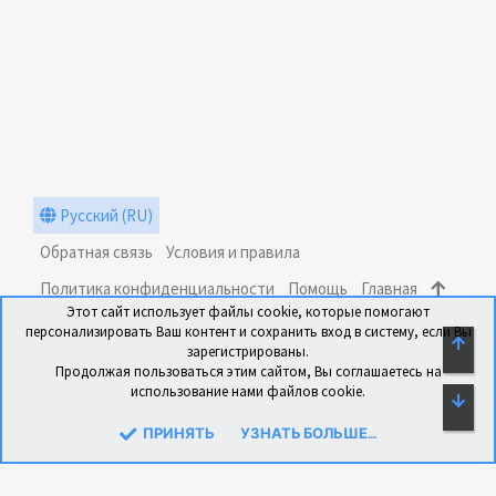
Русский (RU)
Обратная связь
Условия и правила
Политика конфиденциальности
Помощь
Главная
Этот сайт использует файлы cookie, которые помогают
R
персонализировать Ваш контент и сохранить вход в систему, если Вы
S
СВЕ
зарегистрированы.
S
Продолжая пользоваться этим сайтом, Вы соглашаетесь на
использование нами файлов cookie.
СН
®
Community platform by XenForo
© 2010-2024 XenForo Ltd.
Перевод: xen-foro.com.ua
ПРИНЯТЬ
УЗНАТЬ БОЛЬШЕ....